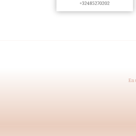
+32485270202
En u