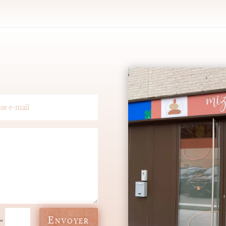
Envoyer
=